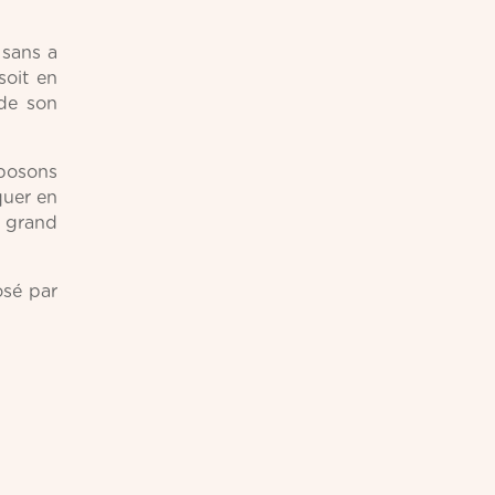
 sans a
soit en
 de son
 posons
quer en
e grand
osé par