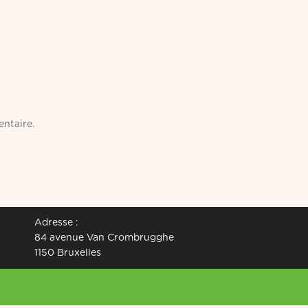
ntaire.
Adresse :
84 avenue Van Crombrugghe
1150 Bruxelles