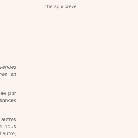
thérapie brève
venues
nes en
pée par
ssances
 autres
ue nous
’autre,