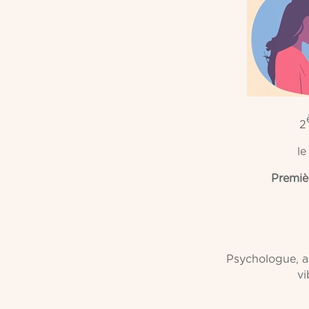
2
le
Premièr
Psychologue, a
vi